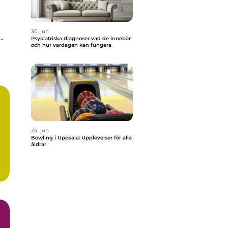
30. jun
om
Psykiatriska diagnoser vad de innebär
och hur vardagen kan fungera
m
24. jun
Bowling i Uppsala: Upplevelser för alla
åldrar
g