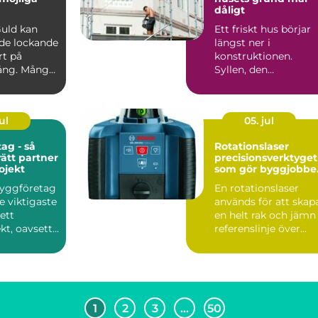
dåligt
Guld kan
Ett friskt hus börjar
de lockande
längst ner i
rt på
konstruktionen.
ng. Många
Syllen, den
en, mynt
horisontella träbalk
som bär upp vägg...
ul
05. jul
ag - så
Rotationslaser
rätt partner
precisionsverktyget
rojekt
som gör byggjobbe
enklare
byggföretag
En rotationslaser
de viktigaste
används för att skap
 ett
en helt rak och jämn
kt, oavsett
referenslinje över
stora ytor, både hor...
1
2
3
…
50