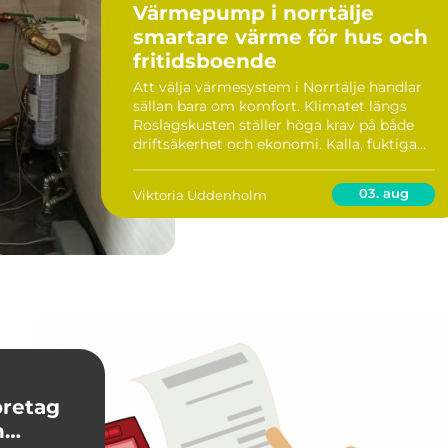
Värmepump i norrtälje
smartare värme för hus och
fritidsboende
Att välja värmesystem i Norrtälje handlar
sällan bara om komfort. Klimatet längs
Roslagskusten ställer höga krav på både
driftsäkerhet och ekonomi. Kalla, fuktiga
vintrar, blåsiga höstdagar och ibland stora
temperaturväxlingar gör att många
03. aug
Viktoria Uddenholm
husägare ...
h