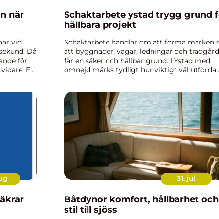
Schaktarbete ystad trygg grund för
hållbara projekt
nar vid
Schaktarbete handlar om att forma marken 
 sekund. Då
att byggnader, vägar, ledningar och trädgård
ande för
får en säker och hållbar grund. I Ystad med
vidare. En
omnejd märks tydligt hur viktigt väl utförda
till att
markarbeten är. Kustklimat, varierande
jordarter och många äldre fasti...
aug
31. jul
Båtdynor komfort, hållbarhet och
stil till sjöss