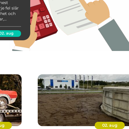
mest
je fel slår
ghet och
ar,
 allt blir
g i
02. aug
aug
02. aug