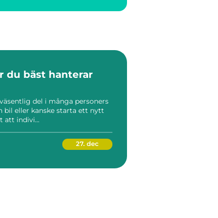
ur du bäst hanterar
 väsentlig del i många personers
n bil eller kanske starta ett nytt
att indivi...
27. dec