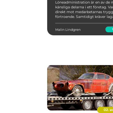
effektivitet
Löneadministration är en av de 
känsliga delarna i ett företag. Var
direkt mot medarbetarnas tryg
förtroende. Samtidigt kräver lag
kollektivavtal och myndigheter att
rätt i tid, varje månad. För företa
Malin Lindgren
Göteborg ...
02. 