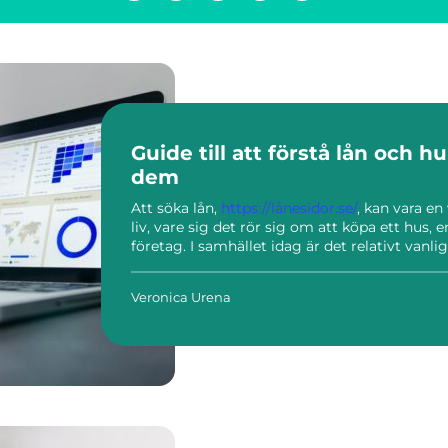
Guide till att förstå lån och h
dem
Att söka lån,
https://lånesidor.se/
, kan vara en
liv, vare sig det rör sig om att köpa ett hus, e
företag. I samhället idag är det relativt vanligt 
Veronica Urena