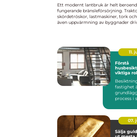
Ett modernt lantbruk är helt beroend
fungerande bränsleförsörjning. Trakto
skördetröskor, lastmaskiner, tork och
även uppvärmning av byggnader driv
med diesel eller närliggande produkt
maskin stannar mitt i säsong kan h...
11. j
Förstå
husbesik
viktiga rol
Besiktnin
fastighet 
grundläg
process i
med fasti
och f...
07. j
Sälja guld så får 
ut mesta 