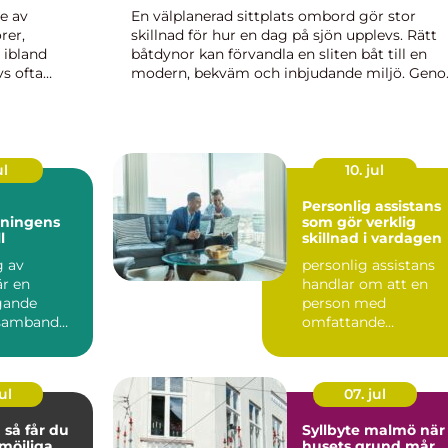
e av
En välplanerad sittplats ombord gör stor
rer,
skillnad för hur en dag på sjön upplevs. Rätt
 ibland
båtdynor kan förvandla en sliten båt till en
s ofta
modern, bekväm och inbjudande miljö. Gen
er. När en
att välja genomtänkta material, bra passfor
och en stil som passar båtens ...
ul
10. jul
Personlig assistans
tningens
som gör verklig
l
skillnad i vardagen
g av
personlig assistans
är en
handlar om att en
gande
person med
 samband
omfattande
ghetsköp
funktionsnedsättnin
får stöd i vardagen...
ul
07. jul
du
Syllbyte malmö när
möjliga
husets grund mår