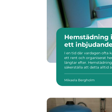
Hemstädning i
ett inbjudand
I en tid där vardagen ofta
ett rent och organiserat hem
längtar efter. Hemstädning 
säkerställa att detta alltid
arbetsdagar och sociala åta
Mikaela Bergholm