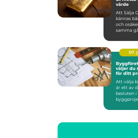
värde
Att Sälja 
kännas bå
och osäke
samma gå
har smyck
eller tac...
07. j
Byggföret
väljer du 
för ditt p
Att välja 
är ett av 
besluten i
byggproje
om ...