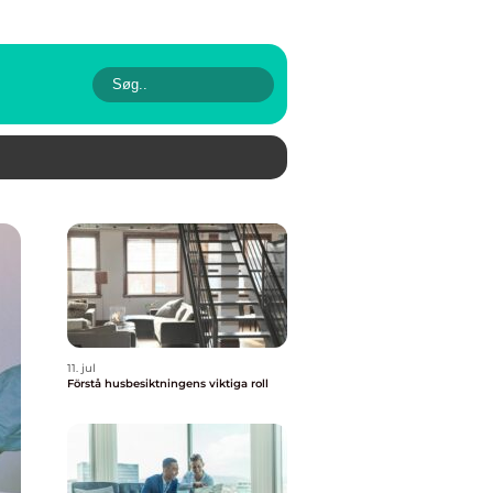
11. jul
Förstå husbesiktningens viktiga roll