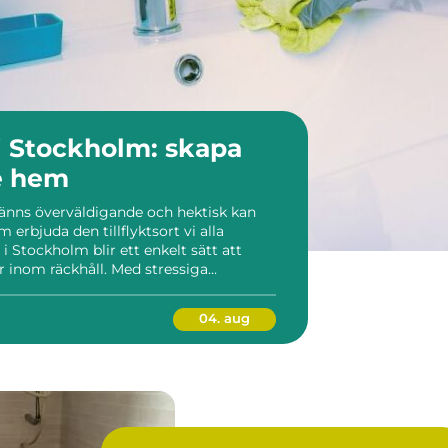
 Stockholm: skapa
e hem
 känns överväldigande och hektisk kan
 erbjuda den tillflyktsort vi alla
i Stockholm blir ett enkelt sätt att
 är inom räckhåll. Med stressiga
gand...
04. aug