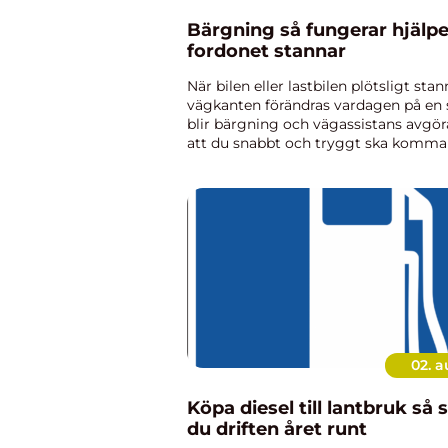
Bärgning så fungerar hjälpen när
fordonet stannar
När bilen eller lastbilen plötsligt stan
vägkanten förändras vardagen på en
blir bärgning och vägassistans avgör
att du snabbt och tryggt ska komma 
professionell bärgare hjälper inte bara 
flytta fordonet,...
02. 
Köpa diesel till lantbruk så säkrar
du driften året runt