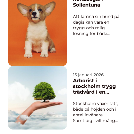
tror. Samtidigt
Sollentuna
s&oum...
Att lämna sin hund på
dagis kan vara en
trygg och rolig
lösning för både
hunden och ägaren. I
Sollentuna finns
många alternativ, och
ett som verkligen står
ut är Hundtema. För
dig som söker e...
15 januari 2026
Arborist i
stockholm trygg
trädvård i en
växande stad
Stockholm växer tätt,
både på höjden och i
antal invånare.
Samtidigt vill många
behålla grönskan nära
huset, på innergården