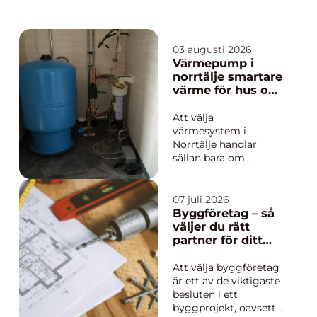
03 augusti 2026
Värmepump i
norrtälje smartare
värme för hus och
fritidsboende
Att välja
värmesystem i
Norrtälje handlar
sällan bara om
komfort. Klimatet
längs Roslagskusten
ställer höga krav på
07 juli 2026
både driftsäkerhet
Byggföretag – så
och ekonomi. Kalla,
väljer du rätt
fuktiga vintrar, blåsiga
partner för ditt
höstdagar och ibland
projekt
stora
Att välja byggföretag
temperaturväxlingar
är ett av de viktigaste
gör att många
besluten i ett
husägare ...
byggprojekt, oavsett