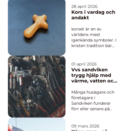
livet fungera nu? Just
där kommer
28 april 2026
arbetsterapi in.
Kors i vardag och
Arbetsterapeuten
andakt
fokuserar inte bara på
smärta, diagnoser
korset är en av
eller mätvärden, utan
världens mest
på hur personen
igenkända symboler. I
faktiskt lever...
kristen tradition bär
det både berättelsen
om lidande och löftet
om hopp. I hem,
01 april 2026
kyrkor och som
Vvs sandviken
smycken följer korset
trygg hjälp med
människor genom
värme, vatten och
livets olika skeden
avlopp
från dop och
Många husägare och
konfirmation till sorg
företagare i
och trös...
Sandviken funderar
förr eller senare på
samma sak: hur ser
rören egentligen ut
bakom väggarna,
09 mars 2026