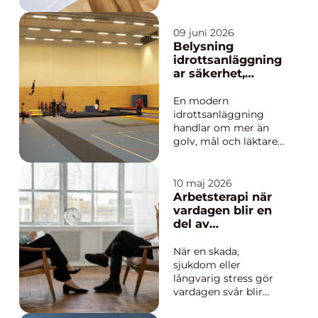
om det handlar om en
utbyggnad, en
totalrenovering eller
09 juni 2026
en nyproduktion. Ett
Belysning
bra företag skapar
idrottsanläggning
trygghet, håller
ar säkerhet,
tidsplaner och budget
spelkvalitet och
samt t...
smartare
En modern
underhåll
idrottsanläggning
handlar om mer än
golv, mål och läktare.
Ljuset avgör hur
spelet upplevs, hur
säkert det är att vistas
10 maj 2026
i hallen och hur höga
Arbetsterapi när
driftkostnaderna blir
vardagen blir en
över tid. Genomtänkt
del av
belysning
behandlingen
idrottsanläggningar
När en skada,
är därför både en
sjukdom eller
säkerh...
långvarig stress gör
vardagen svår blir
frågan ofta: hur ska