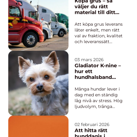
håller avloppen för
Köpa grus – så
framtiden och hur
väljer du rätt
mycket energi går
material till ditt
förlorad i
projekt
värmesystemet? VVS
Att köpa grus leverans
handlar inte bara om
låter enkelt, men rätt
bekvämlighet. Et...
val av fraktion, kvalitet
och leveranssätt
avgör hur hållbart och
funktionellt resultatet
blir. Oavsett om det
03 mars 2026
gäller en
Gladiator K-nine –
garageuppfart, en ny
hur ett
gång i trädg&a...
hundhalsband
kan minska stress
och ångest hos
Många hundar lever i
hundar
dag med en ständig
låg nivå av stress. Hög
ljudvolym, trånga
miljöer, ensamtid
hemma och snabba
förändringar i
02 februari 2026
vardagen påverkar
Att hitta rätt
dem mer än vi ofta
hunddagis i