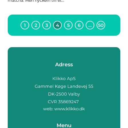
matcha. Men nyckeln till et...
1
2
3
4
5
6
…
50
Adress
web:
www.klikko.dk
Menu