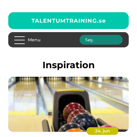
TALENTUMTRAINING.
se
Menu
inspiration
24. jun