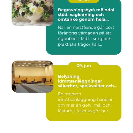
Begravningsbyrå mölndal
stöd, vägledning och
omtanke genom hela
avskedet
När en närstående går bort
förändras vardagen på ett
ögonblick. Mitt i sorg och
praktiska frågor kan...
09. jun
Belysning
idrottsanläggningar
säkerhet, spelkvalitet och
smartare underhåll
En modern
idrottsanläggning handlar
om mer än golv, mål och
läktare. Ljuset avgör hur
spelet upplevs...