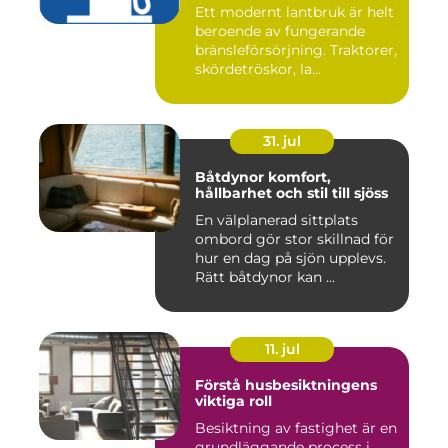
Ett modernt lantbruk är helt
beroende av fungerande
bränsleförsörjning. Traktorer,
skördetröskor, la...
31. jul
Båtdynor komfort,
hållbarhet och stil till sjöss
En välplanerad sittplats
ombord gör stor skillnad för
hur en dag på sjön upplevs.
Rätt båtdynor kan ...
11. jul
Förstå husbesiktningens
viktiga roll
Besiktning av fastighet är en
grundläggande process i