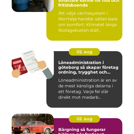
smartare värme för hus och
fritidsboende
Att välja värmesystem i
Norrtälje handlar sällan bara
om komfort. Klimatet längs
Roslagskusten ställ...
02. aug
Löneadministration i
göteborg så skapar företag
ordning, trygghet och
effektivitet
Löneadministration är en av
de mest känsliga delarna i
ett företag. Varje fel slår
direkt mot medarb...
02. aug
Bärgning så fungerar