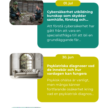
01. jul
Cybersäkerhet utbildning
kunskap som skyddar
samhälle, företag och
individ
Att förstå cybersäkerhet har
gått från att vara en
specialistfråga till att bli en
grundläggande fär...
30. jun
Psykiatriska diagnoser vad
de innebär och hur
vardagen kan fungera
Psykisk ohälsa är vanligt,
men många känner
fortfarande osäkerhet kring
vad en psykiatrisk diagnos
e...