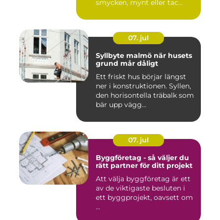
smycken, mynt eller tac...
07. jul
Syllbyte malmö när husets
grund mår dåligt
Ett friskt hus börjar längst
ner i konstruktionen. Syllen,
den horisontella träbalk som
bär upp vägg...
07. jul
Byggföretag - så väljer du
rätt partner för ditt projekt
Att välja byggföretag är ett
av de viktigaste besluten i
ett byggprojekt, oavsett om
...