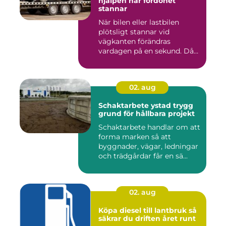
hjälpen när fordonet
stannar
När bilen eller lastbilen
plötsligt stannar vid
vägkanten förändras
vardagen på en sekund. Då
blir b...
02. aug
Schaktarbete ystad trygg
grund för hållbara projekt
Schaktarbete handlar om att
forma marken så att
byggnader, vägar, ledningar
och trädgårdar får en sä...
02. aug
Köpa diesel till lantbruk så
säkrar du driften året runt