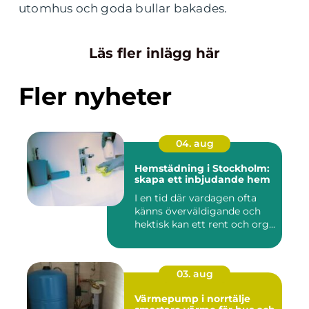
utomhus och goda bullar bakades.
Läs fler inlägg här
Fler nyheter
04. aug
Hemstädning i Stockholm:
skapa ett inbjudande hem
I en tid där vardagen ofta
känns överväldigande och
hektisk kan ett rent och org...
03. aug
Värmepump i norrtälje