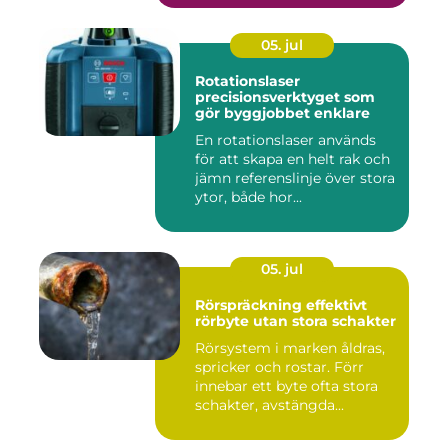
05. jul
Rotationslaser
precisionsverktyget som
gör byggjobbet enklare
En rotationslaser används
för att skapa en helt rak och
jämn referenslinje över stora
ytor, både hor...
05. jul
Rörspräckning effektivt
rörbyte utan stora schakter
Rörsystem i marken åldras,
spricker och rostar. Förr
innebar ett byte ofta stora
schakter, avstängda...