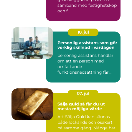
samband med fastighetsköp
och f...
10. jul
Personlig assistans som gör
verklig skillnad i vardagen
personlig assistans handlar
om att en person med
omfattande
funktionsnedsättning får
stöd i vardagen...
07. jul
Sälja guld så får du ut
mesta möjliga värde
Att Sälja Guld kan kännas
både lockande och osäkert
på samma gång. Många har