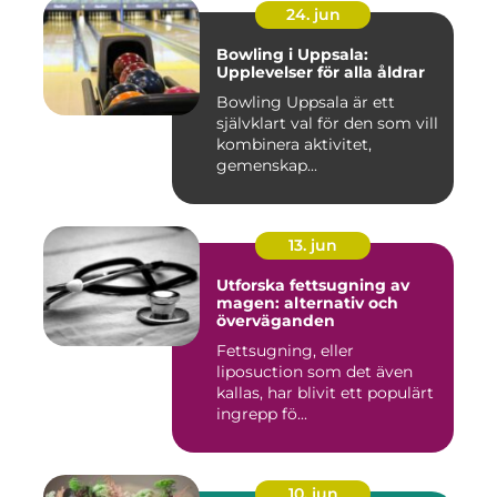
24. jun
Bowling i Uppsala:
Upplevelser för alla åldrar
Bowling Uppsala är ett
självklart val för den som vill
kombinera aktivitet,
gemenskap...
13. jun
Utforska fettsugning av
magen: alternativ och
överväganden
Fettsugning, eller
liposuction som det även
kallas, har blivit ett populärt
ingrepp fö...
10. jun