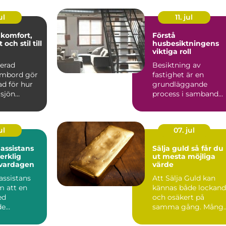
ul
11. jul
,
Förstå
och stil till
husbesiktningens
viktiga roll
nerad
Besiktning av
 ombord gör
fastighet är en
ad för hur
grundläggande
 sjön
process i samband
ätt
med fastighetsköp
an ...
och f...
ul
07. jul
 assistans
Sälja guld så får du
erklig
ut mesta möjliga
i vardagen
värde
assistans
Att Sälja Guld kan
m att en
kännas både lockan
ed
och osäkert på
de
samma gång. Mång
nedsättning
har smycken, mynt
vardagen...
eller tac...