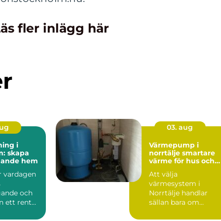
äs fler inlägg här
er
aug
03. aug
ing i
Värmepump i
m: skapa
norrtälje smartare
udande hem
värme för hus och
fritidsboende
är vardagen
Att välja
s
värmesystem i
gande och
Norrtälje handlar
n ett rent
sällan bara om
komfort. Klimatet
längs Roslagskusten