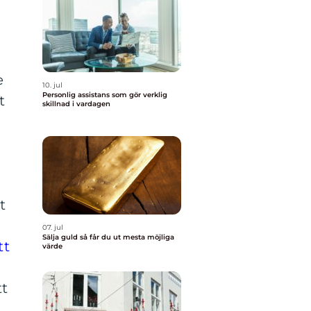
n
e
10. jul
Personlig assistans som gör verklig
t
skillnad i vardagen
t
07. jul
Sälja guld så får du ut mesta möjliga
tt
värde
tt