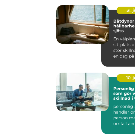
31. j
Båtdynor komfort
hållbarhet 
sjöss
En välpla
sittplats
stor skilln
en dag på
upplevs. R
båtdynor k
10. j
Personlig
som gör v
skillnad 
personlig 
handlar o
person m
omfattan
funktions
får stöd i 