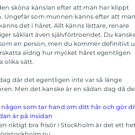
den sköna känslan efter att man har klippt
ch. Ungefär som munnen känns efter att ma
känns det i håret. Allt känns lättare, renare
ger såklart även självförtroendet. Du kansk
n som en person, men du kommer definitivt u
skatta aldrig hur mycket håret egentligen
 olika sätt.
ag där det egentligen inte var så länge
sören. Men det kanske är en sådan dag då de
t någon som tar hand om ditt hår och gör di
redan är på insidan
en riktigt bra frisör i Stockholm är det ett he
isöristockholm.nu.