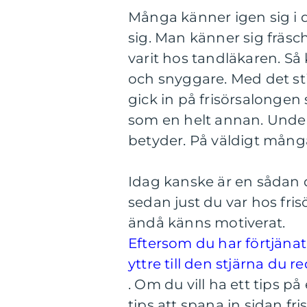
Många känner igen sig i 
sig. Man känner sig fräs
varit hos tandläkaren. Så 
och snyggare. Med det sti
gick in på frisörsalonge
som en helt annan. Under
betyder. På väldigt många
Idag kanske är en sådan d
sedan just du var hos fri
ändå känns motiverat.
Eftersom du har förtjäna
yttre till den stjärna du 
.
Om du vill ha ett tips på 
tips att spana in sidan fr