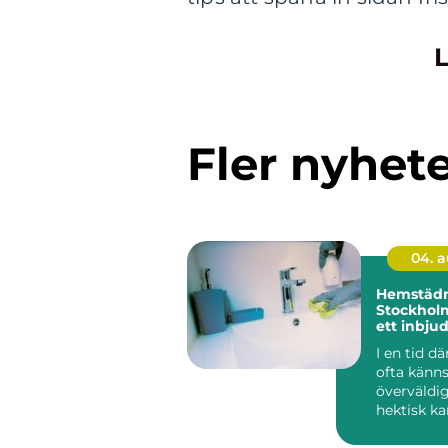
L
Fler nyhet
04. 
Hemstädn
Stockhol
ett inbj
I en tid d
ofta känn
överväldi
hektisk ka
och org...