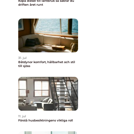
Köpa diesel till lantbruk så säkrar du
driften året runt
31. jul
Båtdynor komfort, hållbarhet och stil
till sjöss
11. jul
Förstå husbesiktningens viktiga roll