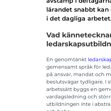
avstamp i deltagarna
lärandet snabbt kan 
i det dagliga arbetet
Vad kännetecknar
ledarskapsutbild
En genomtänkt
ledarska
gemensamt språk för leda
på ansvar, mandat och må
beslutsvägar tydligare. I st
arbetssätt byggs en ge
vardagsledning och större 
utbildningen inte i abstra