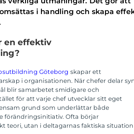
s verkliga utmaningar. Det gör att
omsättas i handling och skapa effe
.
 en effektiv
ning?
psutbildning Göteborg
skapar ett
rskap i organisationen. När chefer delar sy
l blir samarbetet smidigare och
ället för att varje chef utvecklar sitt eget
mensam grund som underlättar både
förändringsinitiativ. Ofta börjar
kt teori, utan i deltagarnas faktiska situation