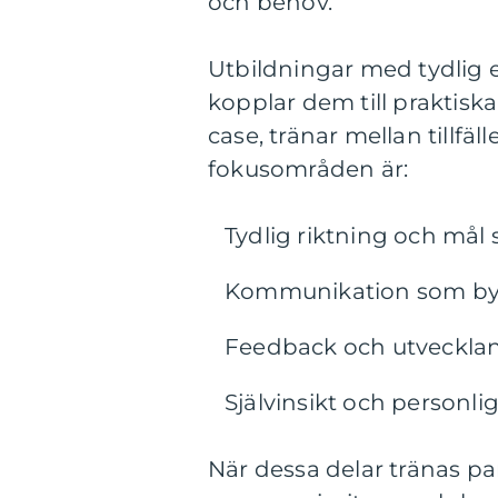
och behov.
Utbildningar med tydlig 
kopplar dem till praktisk
case, tränar mellan tillfä
fokusområden är:
Tydlig riktning och mål 
Kommunikation som byg
Feedback och utvecklan
Självinsikt och personli
När dessa delar tränas para