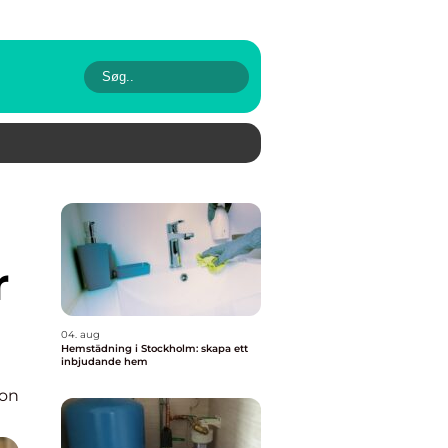
r
04. aug
Hemstädning i Stockholm: skapa ett
inbjudande hem
ion