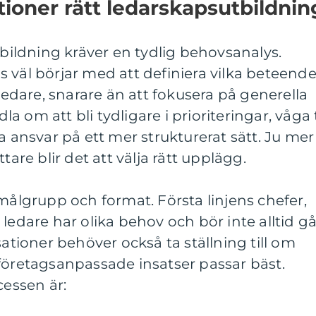
tioner rätt ledarskapsutbildnin
tbildning kräver en tydlig behovsanalys.
 väl börjar med att definiera vilka beteend
 ledare, snarare än att fokusera på generella
 om att bli tydligare i prioriteringar, våga 
a ansvar på ett mer strukturerat sätt. Ju mer
tare blir det att välja rätt upplägg.
 målgrupp och format. Första linjens chefer,
ledare har olika behov och bör inte alltid g
ioner behöver också ta ställning till om
företagsanpassade insatser passar bäst.
cessen är: