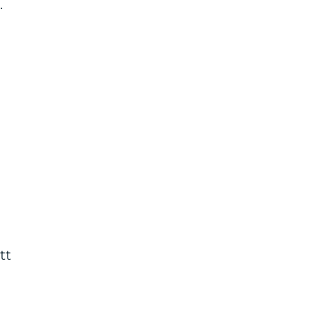
.
å
tt