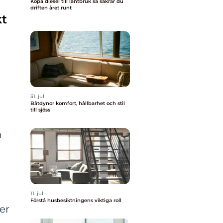
Köpa diesel till lantbruk så säkrar du
driften året runt
kt
31. jul
Båtdynor komfort, hållbarhet och stil
till sjöss
n
11. jul
Förstå husbesiktningens viktiga roll
er