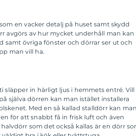
 som en vacker detalj på huset samt skydd
rr avgörs av hur mycket underhåll man kan
ad samt övriga fönster och dörrar ser ut och
pp man vill ha.
 släpper in härligt ljus i hemmets entré. Vill
på själva dörren kan man istället installera
 solskenet. Med en så kallad stalldörr kan ma
n för att snabbt få in frisk luft och även
er halvdörr som det också kallas är en dörr s
väldigt bra i kök eller tvättstuga.