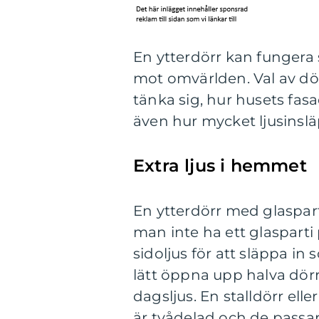
En ytterdörr kan fungera
mot omvärlden. Val av dö
tänka sig, hur husets fas
även hur mycket ljusinslä
Extra ljus i hemmet
En ytterdörr med glasparti
man inte ha ett glasparti 
sidoljus för att släppa in
lätt öppna upp halva dörre
dagsljus. En stalldörr ell
är tvådelad och de passar 