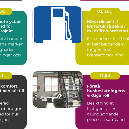
sekund. Då blir b...
aug
02. aug
ete ystad
Köpa diesel till
nd för
lantbruk så säkrar
projekt
du driften året runt
ete handlar
Ett modernt lantbru
orma marken
är helt beroende av
ggnader,
fungerande
ningar och
bränsleförsörjning.
får en sä...
Traktorer,
skördetröskor, la...
ul
11. jul
,
Förstå
och stil till
husbesiktningens
viktiga roll
nerad
Besiktning av
 ombord gör
fastighet är en
ad för hur
grundläggande
 sjön
process i samband
ätt
med fastighetsköp