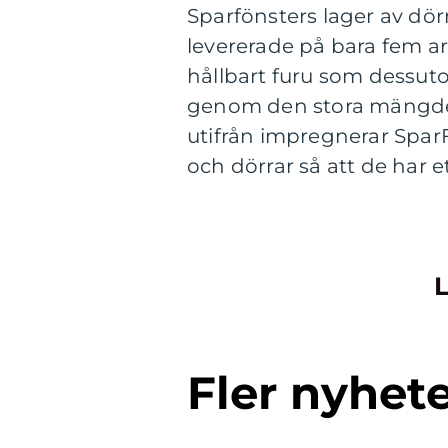
Sparfönsters lager av dö
levererade på bara fem ar
hållbart furu som dessut
genom den stora mängden
utifrån impregnerar SparF
och dörrar så att de har 
L
Fler nyhet