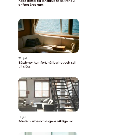
Köpa diesel till lantbruk så säkrar du
driften året runt
31. jul
Båtdynor komfort, hållbarhet och stil
till sjöss
11. jul
Förstå husbesiktningens viktiga roll