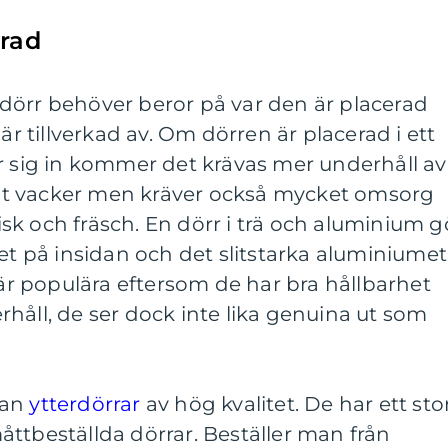
grad
dörr behöver beror på var den är placerad
 är tillverkad av. Om dörren är placerad i ett
r sig in kommer det krävas mer underhåll av
digt vacker men kräver också mycket omsorg
frisk och fräsch. En dörr i trä och aluminium g
äet på insidan och det slitstarka aluminiumet
 är populära eftersom de har bra hållbarhet
håll, de ser dock inte lika genuina ut som
man
ytterdörrar
av hög kvalitet. De har ett sto
ttbeställda dörrar. Beställer man från