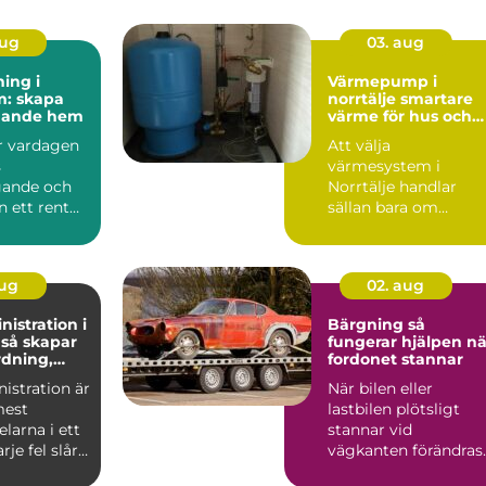
aug
03. aug
ing i
Värmepump i
m: skapa
norrtälje smartare
udande hem
värme för hus och
fritidsboende
är vardagen
Att välja
s
värmesystem i
gande och
Norrtälje handlar
n ett rent
sällan bara om
komfort. Klimatet
längs Roslagskusten
ställ...
aug
02. aug
istration i
Bärgning så
r
fungerar hjälpen nä
rdning,
fordonet stannar
och
istration är
När bilen eller
et
mest
lastbilen plötsligt
elarna i ett
stannar vid
rje fel slår
vägkanten förändras
 medarb...
vardagen på en