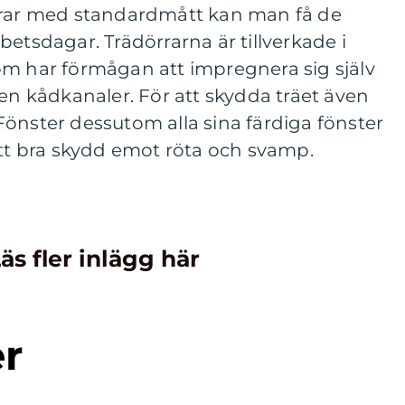
rrar med standardmått kan man få de
betsdagar. Trädörrarna är tillverkade i
om har förmågan att impregnera sig själv
 kådkanaler. För att skydda träet även
önster dessutom alla sina färdiga fönster
ett bra skydd emot röta och svamp.
äs fler inlägg här
er