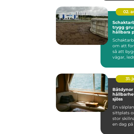
02. 
Schaktarb
trygg gru
hållbara 
Schaktarb
om att f
så att by
vägar, led
trädgårdar 
31. j
Båtdynor komfort
hållbarhet 
sjöss
En välpla
sittplats
stor skilln
en dag på
upplevs. R