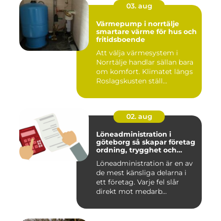
03. aug
Värmepump i norrtälje
smartare värme för hus och
fritidsboende
Att välja värmesystem i
Norrtälje handlar sällan bara
om komfort. Klimatet längs
Roslagskusten ställ...
02. aug
Löneadministration i
göteborg så skapar företag
ordning, trygghet och
effektivitet
Löneadministration är en av
de mest känsliga delarna i
ett företag. Varje fel slår
direkt mot medarb...