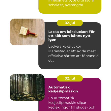
innebar ett byte ofta stora
schakter, avstängda...
02. jul
Lacka om köksluckor: För
ett kök som känns nytt
igen
Lackera köksluckor
Mariestad är ett av de mest
effektiva sätten att förvandla
et...
02. jul
Automatisk
kedjeslipmaskin
En Automatisk
kedjeslipmaskin slipar
kedjeklingor till skogs- och