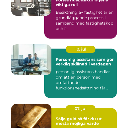
Förstå husbesiktningens
viktiga roll
Besiktning av fastighet är en
grundläggande process i
samband med fastighetsköp
och f...
10. jul
Personlig assistans som gör
verklig skillnad i vardagen
personlig assistans handlar
om att en person med
omfattande
funktionsnedsättning får
stöd i vardagen...
07. jul
Sälja guld så får du ut
mesta möjliga värde