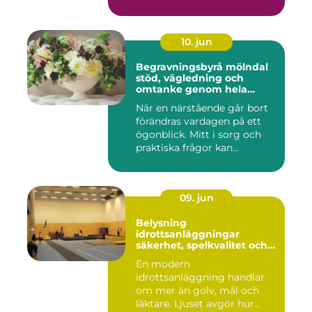
10. jun
Begravningsbyrå mölndal
stöd, vägledning och
omtanke genom hela
avskedet
När en närstående går bort
förändras vardagen på ett
ögonblick. Mitt i sorg och
praktiska frågor kan...
09. jun
Belysning
idrottsanläggningar
säkerhet, spelkvalitet och
smartare underhåll
En modern
idrottsanläggning handlar
om mer än golv, mål och
läktare. Ljuset avgör hur