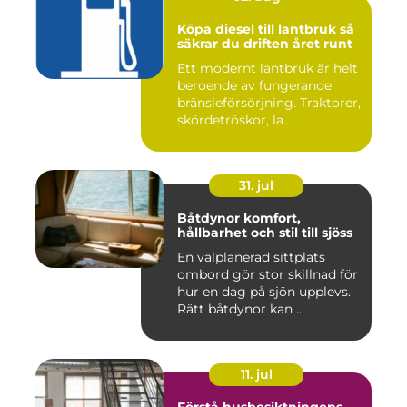
Köpa diesel till lantbruk så
säkrar du driften året runt
Ett modernt lantbruk är helt
beroende av fungerande
bränsleförsörjning. Traktorer,
skördetröskor, la...
31. jul
Båtdynor komfort,
hållbarhet och stil till sjöss
En välplanerad sittplats
ombord gör stor skillnad för
hur en dag på sjön upplevs.
Rätt båtdynor kan ...
11. jul