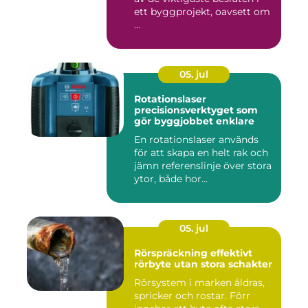
ett byggprojekt, oavsett om
...
05. jul
Rotationslaser
precisionsverktyget som
gör byggjobbet enklare
En rotationslaser används
för att skapa en helt rak och
jämn referenslinje över stora
ytor, både hor...
05. jul
Rörspräckning effektivt
rörbyte utan stora schakter
Rörsystem i marken åldras,
spricker och rostar. Förr