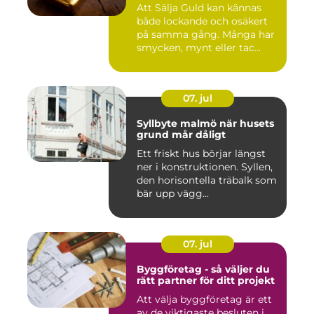
Att Sälja Guld kan kännas
både lockande och osäkert
på samma gång. Många har
smycken, mynt eller tac...
07. jul
Syllbyte malmö när husets
grund mår dåligt
Ett friskt hus börjar längst
ner i konstruktionen. Syllen,
den horisontella träbalk som
bär upp vägg...
07. jul
Byggföretag - så väljer du
rätt partner för ditt projekt
Att välja byggföretag är ett
av de viktigaste besluten i