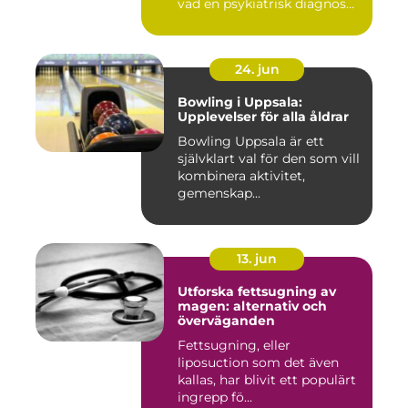
vad en psykiatrisk diagnos
e...
24. jun
Bowling i Uppsala:
Upplevelser för alla åldrar
Bowling Uppsala är ett
självklart val för den som vill
kombinera aktivitet,
gemenskap...
13. jun
Utforska fettsugning av
magen: alternativ och
överväganden
Fettsugning, eller
liposuction som det även
kallas, har blivit ett populärt
ingrepp fö...