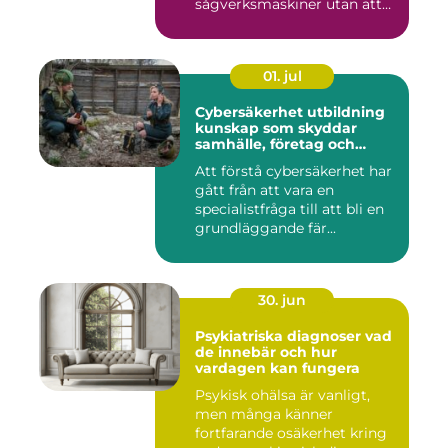
sågverksmaskiner utan att
användar...
01. jul
Cybersäkerhet utbildning
kunskap som skyddar
samhälle, företag och
individ
Att förstå cybersäkerhet har
gått från att vara en
specialistfråga till att bli en
grundläggande fär...
30. jun
Psykiatriska diagnoser vad
de innebär och hur
vardagen kan fungera
Psykisk ohälsa är vanligt,
men många känner
fortfarande osäkerhet kring