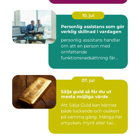
10. jul
Personlig assistans som gör
verklig skillnad i vardagen
personlig assistans handlar
om att en person med
omfattande
funktionsnedsättning får
stöd i vardagen...
07. jul
Sälja guld så får du ut
mesta möjliga värde
Att Sälja Guld kan kännas
både lockande och osäkert
på samma gång. Många har
smycken, mynt eller tac...