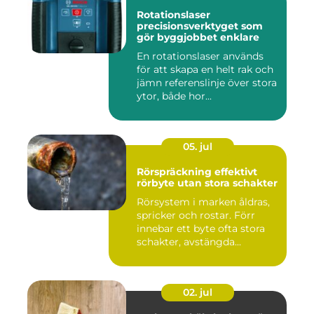
Rotationslaser
precisionsverktyget som
gör byggjobbet enklare
En rotationslaser används
för att skapa en helt rak och
jämn referenslinje över stora
ytor, både hor...
05. jul
Rörspräckning effektivt
rörbyte utan stora schakter
Rörsystem i marken åldras,
spricker och rostar. Förr
innebar ett byte ofta stora
schakter, avstängda...
02. jul