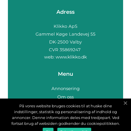
Adress
web:
www.klikko.dk
Menu
Annonsering
Om oss
Cookies
På vores website bruges cookies til at huske dine
indstillinger, statistik og personalisering af indhold og
Kontakta oss
annoncer. Denne information deles med tredjepart. Ved
Sitemap
fortsat brug af websiden godkender du cookiepolitikken.