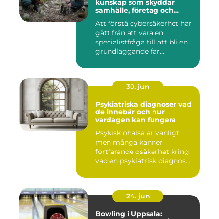
kunskap som skyddar
samhälle, företag och
individ
Att förstå cybersäkerhet har
gått från att vara en
specialistfråga till att bli en
grundläggande fär...
30. jun
Psykiatriska diagnoser vad
de innebär och hur
vardagen kan fungera
Psykisk ohälsa är vanligt,
men många känner
fortfarande osäkerhet kring
vad en psykiatrisk diagnos
e...
24. jun
Bowling i Uppsala: