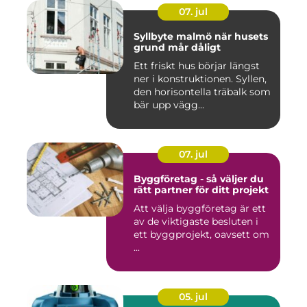
07. jul
Syllbyte malmö när husets
grund mår dåligt
Ett friskt hus börjar längst
ner i konstruktionen. Syllen,
den horisontella träbalk som
bär upp vägg...
07. jul
Byggföretag - så väljer du
rätt partner för ditt projekt
Att välja byggföretag är ett
av de viktigaste besluten i
ett byggprojekt, oavsett om
...
05. jul