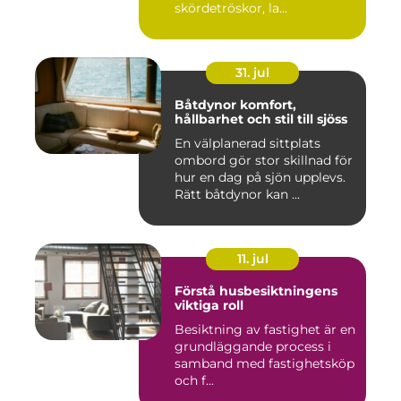
skördetröskor, la...
31. jul
Båtdynor komfort,
hållbarhet och stil till sjöss
En välplanerad sittplats
ombord gör stor skillnad för
hur en dag på sjön upplevs.
Rätt båtdynor kan ...
11. jul
Förstå husbesiktningens
viktiga roll
Besiktning av fastighet är en
grundläggande process i
samband med fastighetsköp
och f...