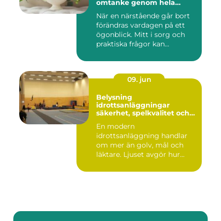
omtanke genom hela
avskedet
När en närstående går bort
förändras vardagen på ett
ögonblick. Mitt i sorg och
praktiska frågor kan...
09. jun
Belysning
idrottsanläggningar
säkerhet, spelkvalitet och
smartare underhåll
En modern
idrottsanläggning handlar
om mer än golv, mål och
läktare. Ljuset avgör hur
spelet upplevs...