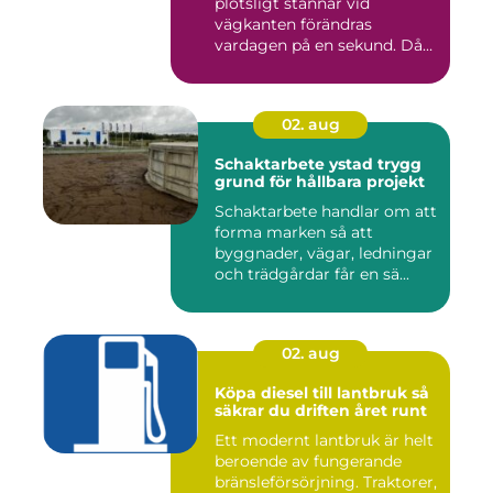
plötsligt stannar vid
vägkanten förändras
vardagen på en sekund. Då
blir b...
02. aug
Schaktarbete ystad trygg
grund för hållbara projekt
Schaktarbete handlar om att
forma marken så att
byggnader, vägar, ledningar
och trädgårdar får en sä...
02. aug
Köpa diesel till lantbruk så
säkrar du driften året runt
Ett modernt lantbruk är helt
beroende av fungerande
bränsleförsörjning. Traktorer,