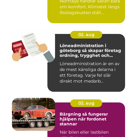
Norrtälje handlar sällan bara
om komfort. Klimatet längs
Roslagskusten ställ...
02. aug
Löneadministration i
göteborg så skapar företag
ordning, trygghet och
effektivitet
Löneadministration är en av
de mest känsliga delarna i
ett företag. Varje fel slår
direkt mot medarb...
02. aug
Bärgning så fungerar
hjälpen när fordonet
stannar
När bilen eller lastbilen