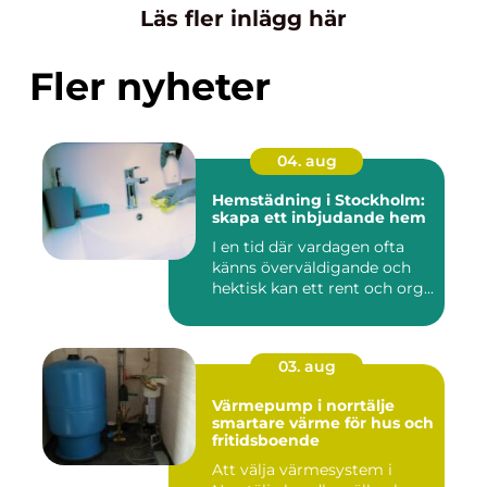
Läs fler inlägg här
Fler nyheter
04. aug
Hemstädning i Stockholm:
skapa ett inbjudande hem
I en tid där vardagen ofta
känns överväldigande och
hektisk kan ett rent och org...
03. aug
Värmepump i norrtälje
smartare värme för hus och
fritidsboende
Att välja värmesystem i