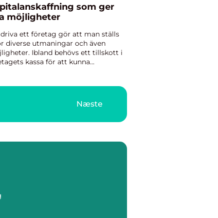
pitalanskaffning som ger
a möjligheter
 driva ett företag gör att man ställs
ör diverse utmaningar och även
ligheter. Ibland behövs ett tillskott i
etagets kassa för att kunna
omföra en bra affär eller utöka
sa...
Næste
g