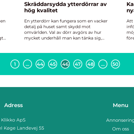
Skräddarsydda ytterdörrar av
Ka
hög kvalitet
ny
gen
En ytterdörr kan fungera som en vacker
Att
detalj på huset samt skydd mot
inf
omvärlden. Val av dörr avgörs av hur
möj
gt
mycket underhåll man kan tänka sig,
för
ke
hur husets fasad samt övriga fönster
gen
r
och dörrar ser ut ...
verk
1
…
44
45
46
47
48
…
50
Adress
Menu
Annonserin
Om oss