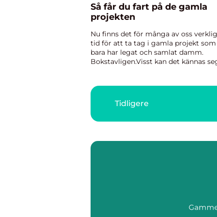
Så får du fart på de gamla
projekten
Nu finns det för många av oss verkli
tid för att ta tag i gamla projekt som
bara har legat och samlat damm.
Bokstavligen.Visst kan det kännas se
att plocka upp grejer som man kans
inte ens har rört på ett par år. Ofta ta
det ett tag bara att ...
Tidligere