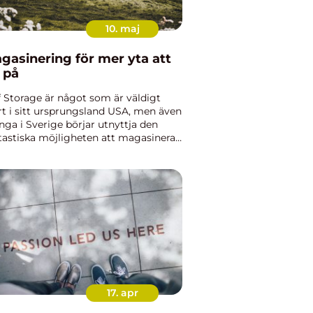
10. maj
gasinering för mer yta att
 på
f Storage är något som är väldigt
rt i sitt ursprungsland USA, men även
ga i Sverige börjar utnyttja den
tastiska möjligheten att magasinera
a saker under kort eller lång tid. Även
17. apr