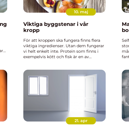
10. maj
ing
Viktiga byggstenar i vår
Ma
kropp
bo
För att kroppen ska fungera finns flera
Sel
viktiga ingredienser. Utan dem fungerar
sto
ar
vi helt enkelt inte. Protein som finns i
mån
exempelvis kött och fisk är en av
fan
kroppens viktigaste byggstenar. De är i
sin
sin tur uppbyggda av aminosyror. By...
f...
21. apr