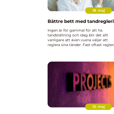
18. maj
Bättre bett med tandregler
Ingen är för gammal för att ha
tandställning och idag blir det allt
vanligare att även vuxna väljer att
reglera sina tänder. Fast oftast regler
man sina tänder i unga år.
Anledningarna till att vissa be...
10. maj