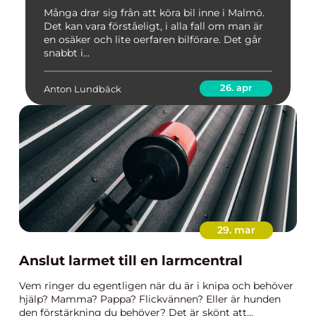
Många drar sig från att köra bil inne i Malmö.
Det kan vara förståeligt, i alla fall om man är
en osäker och lite oerfaren bilförare. Det går
snabbt i...
26. apr
Anton Lundbäck
29. mar
Anslut larmet till en larmcentral
Vem ringer du egentligen när du är i knipa och behöver
hjälp? Mamma? Pappa? Flickvännen? Eller är hunden
den förstärkning du behöver? Det är skönt att...