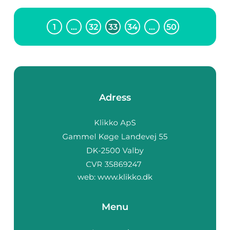
1
…
32
33
34
…
50
Adress
web:
www.klikko.dk
Menu