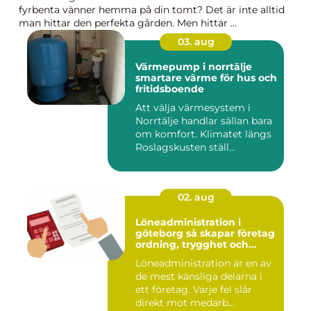
fyrbenta vänner hemma på din tomt? Det är inte alltid
man hittar den perfekta gården. Men hittar ...
03. aug
Värmepump i norrtälje
smartare värme för hus och
fritidsboende
Att välja värmesystem i
Norrtälje handlar sällan bara
om komfort. Klimatet längs
Roslagskusten ställ...
02. aug
Löneadministration i
göteborg så skapar företag
ordning, trygghet och
effektivitet
Löneadministration är en av
de mest känsliga delarna i
ett företag. Varje fel slår
direkt mot medarb...