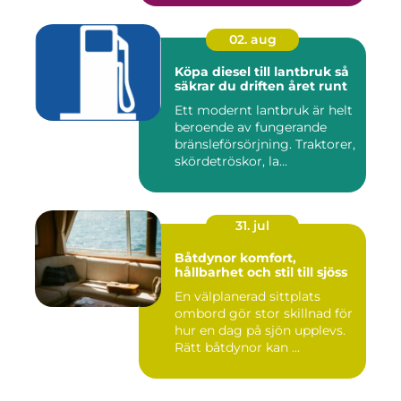
02. aug
Köpa diesel till lantbruk så
säkrar du driften året runt
Ett modernt lantbruk är helt
beroende av fungerande
bränsleförsörjning. Traktorer,
skördetröskor, la...
31. jul
Båtdynor komfort,
hållbarhet och stil till sjöss
En välplanerad sittplats
ombord gör stor skillnad för
hur en dag på sjön upplevs.
Rätt båtdynor kan ...