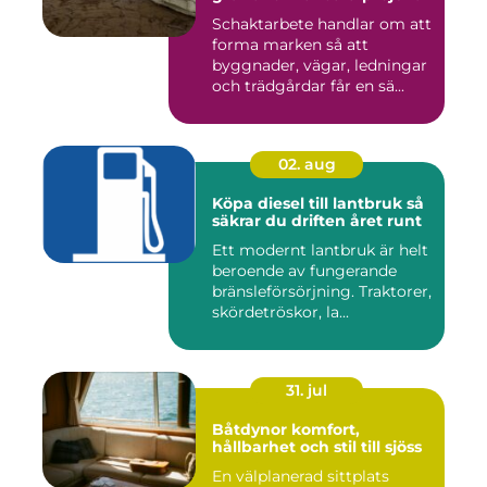
Schaktarbete handlar om att
forma marken så att
byggnader, vägar, ledningar
och trädgårdar får en sä...
02. aug
Köpa diesel till lantbruk så
säkrar du driften året runt
Ett modernt lantbruk är helt
beroende av fungerande
bränsleförsörjning. Traktorer,
skördetröskor, la...
31. jul
Båtdynor komfort,
hållbarhet och stil till sjöss
En välplanerad sittplats