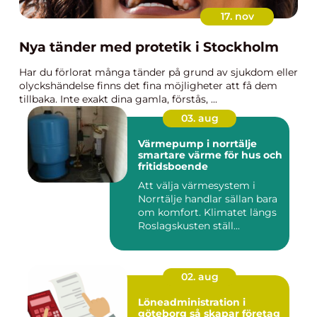
17. nov
Nya tänder med protetik i Stockholm
Har du förlorat många tänder på grund av sjukdom eller
olyckshändelse finns det fina möjligheter att få dem
tillbaka. Inte exakt dina gamla, förstås, ...
03. aug
Värmepump i norrtälje
smartare värme för hus och
fritidsboende
Att välja värmesystem i
Norrtälje handlar sällan bara
om komfort. Klimatet längs
Roslagskusten ställ...
02. aug
Löneadministration i
göteborg så skapar företag