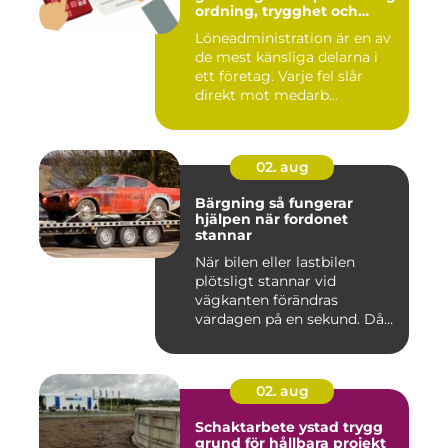
ordning, trygghet och
effektivitet
Löneadministration är en av
de mest känsliga delarna i
ett företag. Varje fel slår
direkt mot medarb...
02. aug
Bärgning så fungerar
hjälpen när fordonet
stannar
När bilen eller lastbilen
plötsligt stannar vid
vägkanten förändras
vardagen på en sekund. Då
blir b...
02. aug
Schaktarbete ystad trygg
grund för hållbara projekt