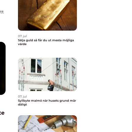
tt
07. jul
Sälja guld så får du ut mesta möjliga
värde
07. jul
Syllbyte malmö när husets grund mår
dåligt
te