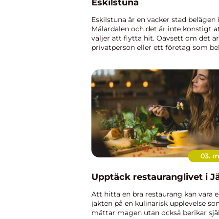
Eskilstuna
Eskilstuna är en vacker stad belägen 
Mälardalen och det är inte konstigt 
väljer att flytta hit. Oavsett om det ä
privatperson eller ett företag som b
flytta, så är vi p&ar...
03. 
Upptäck restauranglivet i Jä
Att hitta en bra restaurang kan vara e
jakten på en kulinarisk upplevelse so
mättar magen utan också berikar sjä