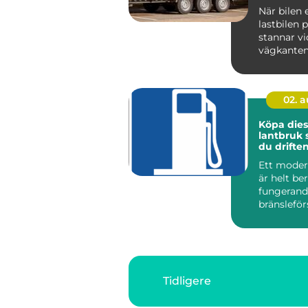
När bilen e
lastbilen p
stannar vi
vägkanten
vardagen 
sekund. Då 
02. 
Köpa diese
lantbruk så säkrar
du driften
Ett moder
är helt be
fungerand
bränsleför
Traktorer,
skördetrösk
Tidligere