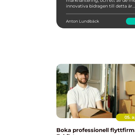
markhantering, och ett av de m
innovativa bidragen till detta är
bergsspräckning. Denna metod 
en säker och precis lö...
Anton Lundbäck
05. a
Boka professionell flyttfirm