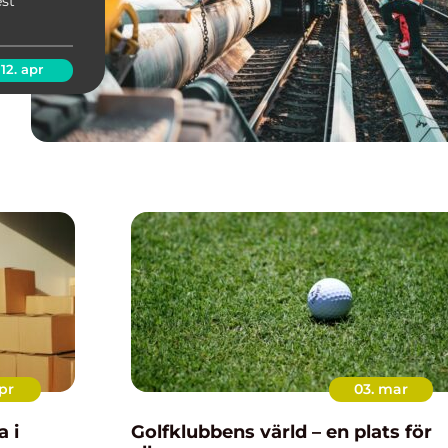
est
erbjuder
12. apr
pr
03. mar
a i
Golfklubbens värld – en plats för