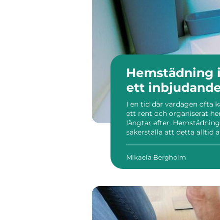
Hemstädning i
ett inbjudand
I en tid där vardagen ofta
ett rent och organiserat hem
längtar efter. Hemstädning 
säkerställa att detta alltid
arbetsdagar och sociala åta
Mikaela Bergholm