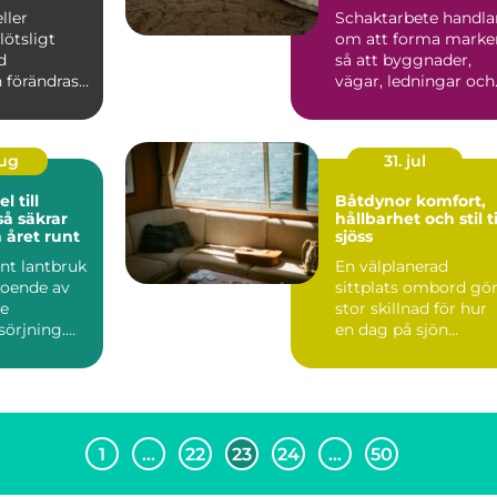
ller
Schaktarbete handla
lötsligt
om att forma marke
d
så att byggnader,
 förändras
vägar, ledningar och
på en
trädgårdar får en sä..
blir b...
aug
31. jul
l till
Båtdynor komfort,
hållbarhet och stil ti
 året runt
sjöss
nt lantbruk
En välplanerad
roende av
sittplats ombord gö
e
stor skillnad för hur
sörjning.
en dag på sjön
upplevs. Rätt
or, la...
båtdynor kan ...
1
…
22
23
24
…
50