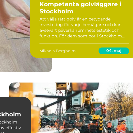
Kompetenta golvläggare i
Stockholm
Att välja rätt golv är en betydande
investering för varje hemägare och kan
avsevärt påverka rummets estetik och
funktion. För dem som bor i Stockholm
finns det många skickliga golvläggare
som kan hj...
04. maj
Mikaela Bergholm
ockholm
Stockholm
av effektiv