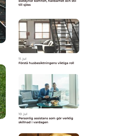
Båtdynor komfort, hållbarhet och stil
till sjöss
11. jul
Förstå husbesiktningens viktiga roll
10. jul
Personlig assistans som gör verklig
skillnad i vardagen