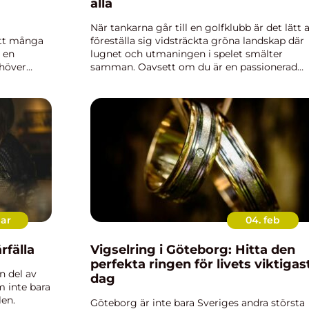
alla
i
När tankarna går till en golfklubb är det lätt a
att många
föreställa sig vidsträckta gröna landskap där
r en
lugnet och utmaningen i spelet smälter
ehöver
samman. Oavsett om du är en passionerad
golfare eller en n...
mar
04. feb
rfälla
Vigselring i Göteborg: Hitta den
perfekta ringen för livets viktigas
n del av
dag
m inte bara
len.
Göteborg är inte bara Sveriges andra största