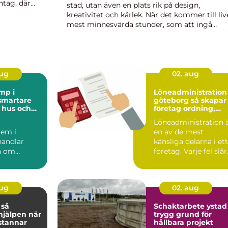
ntag, där
stad, utan även en plats rik på design,
kreativitet och kärlek. När det kommer till liv
mest minnesvärda stunder, som att ingå
äktenskap, är vale...
aug
02. aug
mp i
Löneadministration 
göteborg så skapar
 hus och
företag ordning,
ende
trygghet och
Löneadministration 
effektivitet
em i
en av de mest
handlar
känsliga delarna i ett
ra om
företag. Varje fel slår
Klimatet
direkt mot medarb...
lagskusten
aug
02. aug
å
Schaktarbete ystad
hjälpen när
trygg grund för
stannar
hållbara projekt