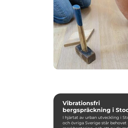
Vibrationsfri
bergspräckning i St
I hjärtat av urban utveckling i 
och övriga Sverige står behovet 