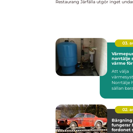
Restaurang Järfälla utgör inget unda
man hittar matställen...
03. 
Värmepu
norrtälje smartare
värme för
fritidsbo
Att välja
värmesyst
Norrtälje 
sällan ba
komfort. 
längs Ros
ställ...
02. 
Bärgning s
fungerar 
fordonet 