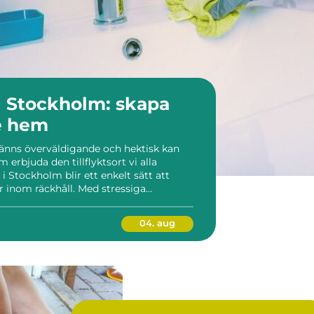
 Stockholm: skapa
e hem
 känns överväldigande och hektisk kan
 erbjuda den tillflyktsort vi alla
i Stockholm blir ett enkelt sätt att
 är inom räckhåll. Med stressiga
gand...
04. aug