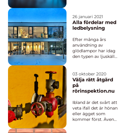
sin sida genom hela
processen, oavsett
om man är skyldig
26 januari 2021
eller oskyldig. Är man
Alla fördelar med
oskyldig så behöver
ledbelysning
man någon som kan
övertyga domare och
Efter många års
nämndemän om att
användning av
så är ...
glödlampor har idag
den typen av ljuskällor
helt gått ur modet.
Färre och färre vill
idag ge sig på att
03 oktober 2020
använda denna
Välja rätt åtgärd
gammalmodiga
på
produkt. Det finns
rörinspektion.nu
förstås också flera
viktiga anledningar
Ibland är det svårt att
till att konsumenter
veta ifall det är hönan
väljer an...
eller ägget som
kommer först. Även
när det gäller sådana
saker som utförs på