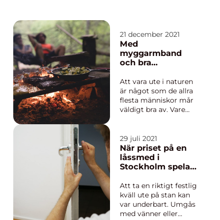
21 december 2021
Med
myggarmband
och bra
utrustning har
campingäventyret
Att vara ute i naturen
goda
är något som de allra
förutsättningar
flesta människor mår
att bli riktigt
väldigt bra av. Vare
lyckat
sig man befinner sig
mitt inne i en skog
eller vid sjö så
29 juli 2021
upplever många att
När priset på en
det är väldigt
låssmed i
rogivande och man...
Stockholm spelar
mindre roll
Att ta en riktigt festlig
kväll ute på stan kan
var underbart. Umgås
med vänner eller