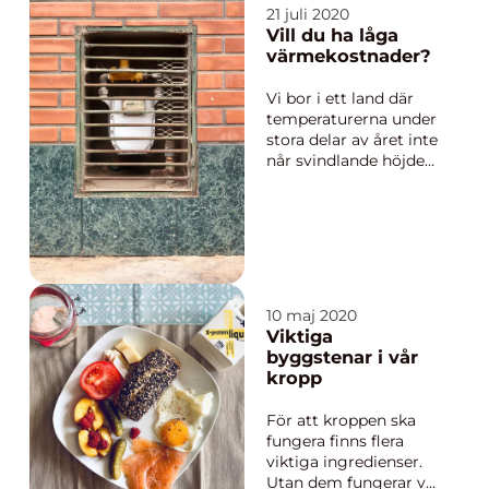
rörinspektion.nu. För
21 juli 2020
ibland kan det vara
Vill du ha låga
bäst att börja med en
värmekostnader?
inspektion som sedan
kan leda till en
Vi bor i ett land där
stamspolning eller ett
temperaturerna under
...
stora delar av året inte
når svindlande höjder.
Självklart har detta
konsekvenser, och
kostnaden för
uppvärmning av
hemmet är en stor
utgift för husägare. ...
10 maj 2020
Viktiga
byggstenar i vår
kropp
För att kroppen ska
fungera finns flera
viktiga ingredienser.
Utan dem fungerar vi