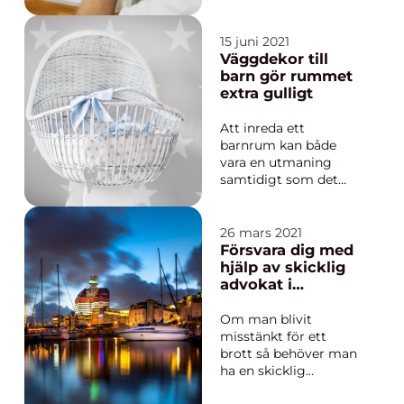
träffa nya. Lyssna på
musik, kanske dansa,
prata och bara låta
15 juni 2021
kvällen gå. Lite god
Väggdekor till
mat och dryck därtill.
barn gör rummet
Se...
extra gulligt
Att inreda ett
barnrum kan både
vara en utmaning
samtidigt som det
kan vara riktigt roligt.
Det finns så otroligt
många söta saker
26 mars 2021
man kan fylla ett
Försvara dig med
barnrum med och
hjälp av skicklig
göra det till ett
advokat i
utrymme där barnet
Göteborg
verkligen trivs och
Om man blivit
känner sig tryggt. Det
misstänkt för ett
vikti...
brott så behöver man
ha en skicklig
brottmålsadvokat vid