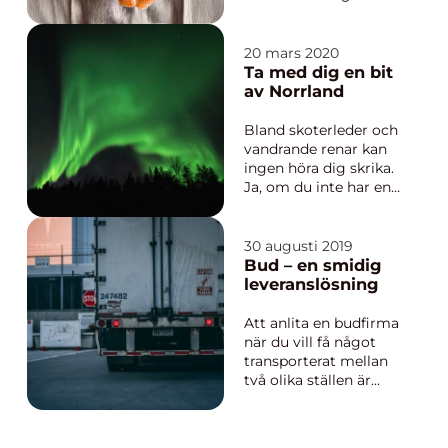
helt enkelt inte.
Protein som finns i
exempelvis kött och
20 mars 2020
fisk är en av kroppens
Ta med dig en bit
viktigaste byggstenar.
av Norrland
De är i sin tur
uppbyggda av
Bland skoterleder och
aminosyror. By...
vandrande renar kan
ingen höra dig skrika.
Ja, om du inte har en
nödsändare med dig
förstås.Samtidigt så
är det därför som vi
30 augusti 2019
ger oss av till de norra
Bud – en smidig
delarna av Sverige
leveranslösning
och Norden:...
Att anlita en budfirma
när du vill få något
transporterat mellan
två olika ställen är
oslagbart. Det går
fort och är tryggt och
säkert. I och med att